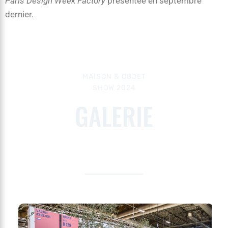
Paris Design Week Factory
présentée en septembre
dernier.
MAISON & OBJET
SHOW 2024
GALERIE