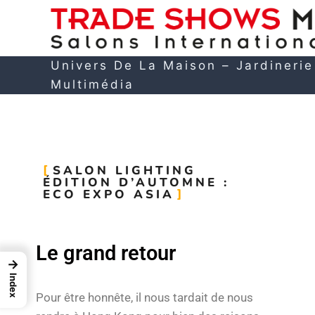
Univers De La Maison – Jardinerie
Multimédia
SALON LIGHTING
ÉDITION D’AUTOMNE :
ECO EXPO ASIA
Le grand retour
→
Index
Pour être honnête, il nous tardait de nous