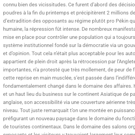
connu bien des vicissitudes. Ce furent d’abord des décis
poudres à la fin du printemps et précipitèrent 2 millions d
d’extradition des opposants au régime plutôt pro Pékin q
humaine, la répression fût intense. De nombreux manifestan
mise en place pour contrôler une population qui a toujou
système institutionnel fondé sur la démocratie via un gouve
et d’opinion. Tout cela n’était plus acceptable pour les auto
appartient de plein droit après la rétrocession par l’Angle
importantes, n’a protesté que très mollement, de peur de fâ
cette reprise en main musclée, s’est passée dans l’indiffér
fondamentalement changé dans le domaine des affaires. Ho
et un haut lieu du business sur le continent Asiatique de pa
anglaise, son accessibilité via une couverture aérienne trè
niveau. Tout juste remarquait t’on une montée en puissanc
préfigurant un nouveau paysage dans le domaine du fonc
de touristes continentaux. Dans le domaine des salons or
exposants et les visiteurs y trouvaient largement leur co