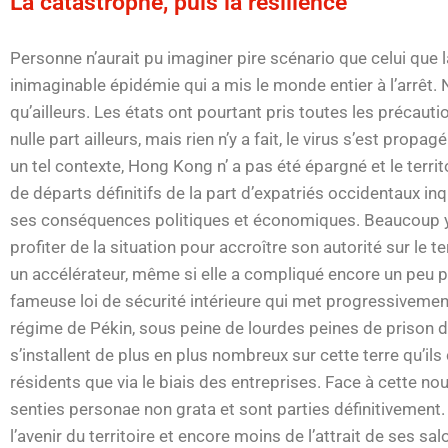
La catastrophe, puis la résilience
Personne n’aurait pu imaginer pire scénario que celui que 
inimaginable épidémie qui a mis le monde entier à l’arrêt. N
qu’ailleurs. Les états ont pourtant pris toutes les précaut
nulle part ailleurs, mais rien n’y a fait, le virus s’est propa
un tel contexte, Hong Kong n’ a pas été épargné et le ter
de départs définitifs de la part d’expatriés occidentaux in
ses conséquences politiques et économiques. Beaucoup y 
profiter de la situation pour accroître son autorité sur le t
un accélérateur, même si elle a compliqué encore un peu plus
fameuse loi de sécurité intérieure qui met progressivement
régime de Pékin, sous peine de lourdes peines de prison dé
s’installent de plus en plus nombreux sur cette terre qu’il
résidents que via le biais des entreprises. Face à cette 
senties personae non grata et sont parties définitivement
l’avenir du territoire et encore moins de l’attrait de ses sal