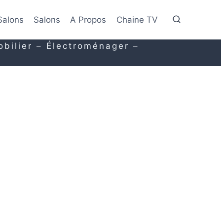
Salons
Salons
A Propos
Chaine TV
obilier – Électroménager –