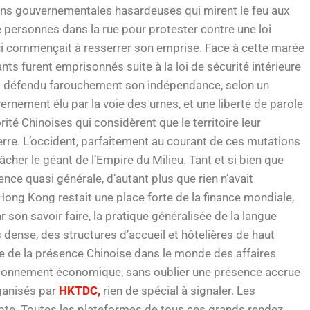
ions gouvernementales hasardeuses qui mirent le feu aux
e personnes dans la rue pour protester contre une loi
ui commençait à resserrer son emprise. Face à cette marée
ts furent emprisonnés suite à la loi de sécurité intérieure
rs défendu farouchement son indépendance, selon un
rnement élu par la voie des urnes, et une liberté de parole
rité Chinoises qui considèrent que le territoire leur
terre. L’occident, parfaitement au courant de ces mutations
cher le géant de l’Empire du Milieu. Tant et si bien que
ence quasi générale, d’autant plus que rien n’avait
ng Kong restait une place forte de la finance mondiale,
r son savoir faire, la pratique généralisée de la langue
s dense, des structures d’accueil et hôtelières de haut
e de la présence Chinoise dans le monde des affaires
tionnement économique, sans oublier une présence accrue
ganisés par
HKTDC,
rien de spécial à signaler. Les
mpte. Toutes les plateformes de tous ces grands rendez